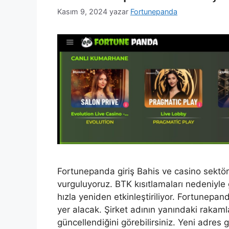
Kasım 9, 2024
yazar
Fortunepanda
Fortunepanda giriş Bahis ve casino sektör
vurguluyoruz. BTK kısıtlamaları nedeniyle g
hızla yeniden etkinleştiriliyor. Fortunepan
yer alacak. Şirket adının yanındaki rakamla
güncellendiğini görebilirsiniz. Yeni adres 