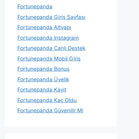
Fortunepanda
Fortunepanda Giriş Sayfası
Fortunepanda Altyapı
Fortunepanda Instagram
Fortunepanda Canlı Destek
Fortunepanda Mobil Giriş
Fortunepanda Bonus
Fortunepanda Üyelik
Fortunepanda Kayıt
Fortunepanda Kaç Oldu
Fortunepanda Güvenilir Mi