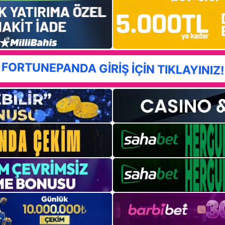
FORTUNEPANDA GİRİŞ İÇİN TIKLAYINIZ!