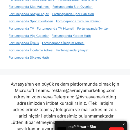
Fortunepanda Slot Makinesi
Fortunepanda Slot Oyunları
Fortunepanda Sosyal Ağları
Fortunepanda Spor Bahisleri
Fortunepanda Spor Etkinlikleri
Fortunepanda Turnuva Bölümü
Fortunepanda TV
Fortunepanda TV Hizmeti
Fortunepanda Twitter
Fortunepanda Vip Kuponlar
Fortunepanda Yardım Hattı
Fortunepanda Üyelik
Fortunepanda İletişim Adresi
Fortunepanda İnceleme Adresi
Fortunepanda Şikayet
Fortunepanda Şikayet Hattı
Avrasya'nın en büyük reklam platformunda olmak için
Microsoft Teams:
reklam@avrasyamarketing.com
adresimizden veya Telegram: @Avrasyamarketing
adresimizden irtibat kurabilirsiniz. (Tek iletişim
adreslerimiz teams / telegram ve mail adresimizdir.
Harici hiçbir iletişim adresimiz bulunmamaktadır.
Lütfen itibar etmeyiniz.) Türkiye yasalarına göre 7258
sayılı kanun uyarınca yasa dışı bahis oynamanın