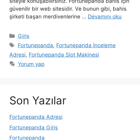
siteyle konuşabilirsiniz. Fortunepanda bahis için
güvenilir bir web sitesidir. Ve bunun gibi, bahis
şirketi başarı merdivenlerine …
Devamını oku
Kategoriler
Giriş
Etiketler
Fortunepanda
,
Fortunepanda İnceleme
Adresi
,
Fortunepanda Slot Makinesi
Yorum yap
Son Yazılar
Fortunepanda Adresi
Fortunepanda Giriş
Fortunepanda