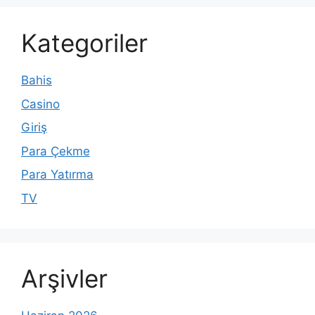
Kategoriler
Bahis
Casino
Giriş
Para Çekme
Para Yatırma
TV
Arşivler