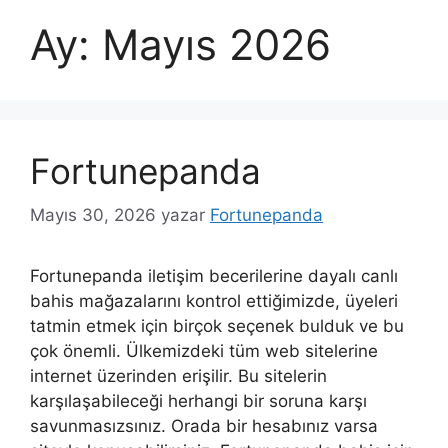
Ay:
Mayıs 2026
Fortunepanda
Mayıs 30, 2026
yazar
Fortunepanda
Fortunepanda iletişim becerilerine dayalı canlı
bahis mağazalarını kontrol ettiğimizde, üyeleri
tatmin etmek için birçok seçenek bulduk ve bu
çok önemli. Ülkemizdeki tüm web sitelerine
internet üzerinden erişilir. Bu sitelerin
karşılaşabileceği herhangi bir soruna karşı
savunmasızsınız. Orada bir hesabınız varsa