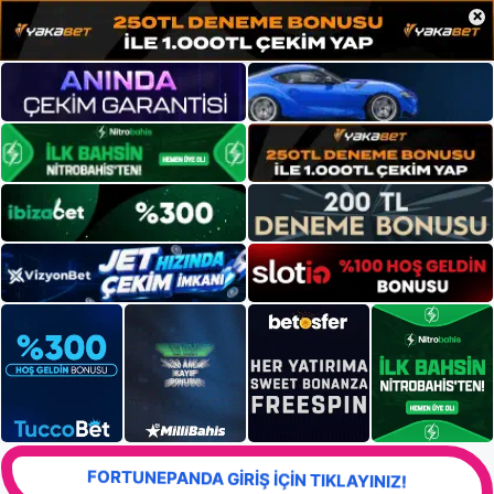
×
FORTUNEPANDA GİRİŞ İÇİN TIKLAYINIZ!