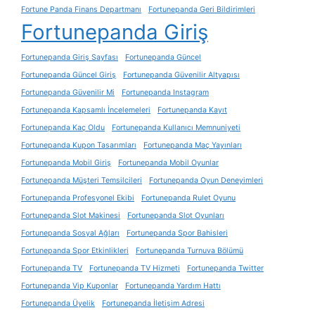
Fortune Panda Finans Departmanı
Fortunepanda Geri Bildirimleri
Fortunepanda Giriş
Fortunepanda Giriş Sayfası
Fortunepanda Güncel
Fortunepanda Güncel Giriş
Fortunepanda Güvenilir Altyapısı
Fortunepanda Güvenilir Mi
Fortunepanda Instagram
Fortunepanda Kapsamlı İncelemeleri
Fortunepanda Kayıt
Fortunepanda Kaç Oldu
Fortunepanda Kullanıcı Memnuniyeti
Fortunepanda Kupon Tasarımları
Fortunepanda Maç Yayınları
Fortunepanda Mobil Giriş
Fortunepanda Mobil Oyunlar
Fortunepanda Müşteri Temsilcileri
Fortunepanda Oyun Deneyimleri
Fortunepanda Profesyonel Ekibi
Fortunepanda Rulet Oyunu
Fortunepanda Slot Makinesi
Fortunepanda Slot Oyunları
Fortunepanda Sosyal Ağları
Fortunepanda Spor Bahisleri
Fortunepanda Spor Etkinlikleri
Fortunepanda Turnuva Bölümü
Fortunepanda TV
Fortunepanda TV Hizmeti
Fortunepanda Twitter
Fortunepanda Vip Kuponlar
Fortunepanda Yardım Hattı
Fortunepanda Üyelik
Fortunepanda İletişim Adresi