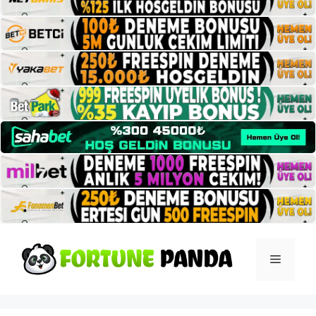
İçeriğe
atla
Menü