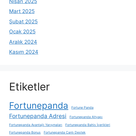
Nisan 2025
Mart 2025
Şubat 2025
Ocak 2025
Aralık 2024
Kasım 2024
Etiketler
Fortunepanda
Fortune Panda
Fortunepanda Adresi
Fortunepanda Altyapı
Fortunepanda Avantajlı Yarışmaları
Fortunepanda Bahis İçerikleri
Fortunepanda Bonus
Fortunepanda Canlı Destek