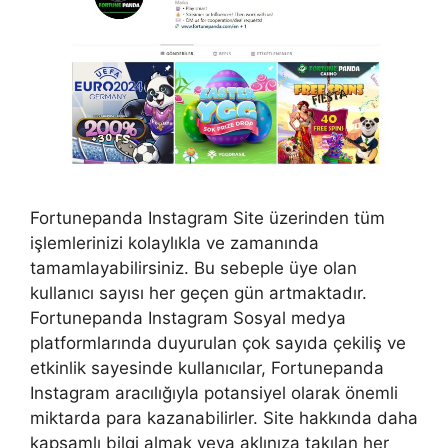
Fortunepanda Instagram Site üzerinden tüm
işlemlerinizi kolaylıkla ve zamanında
tamamlayabilirsiniz. Bu sebeple üye olan
kullanıcı sayısı her geçen gün artmaktadır.
Fortunepanda Instagram Sosyal medya
platformlarında duyurulan çok sayıda çekiliş ve
etkinlik sayesinde kullanıcılar, Fortunepanda
Instagram aracılığıyla potansiyel olarak önemli
miktarda para kazanabilirler. Site hakkında daha
kapsamlı bilgi almak veya aklınıza takılan her