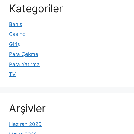
Kategoriler
Bahis
Casino
Giriş
Para Çekme
Para Yatırma
TV
Arşivler
Haziran 2026