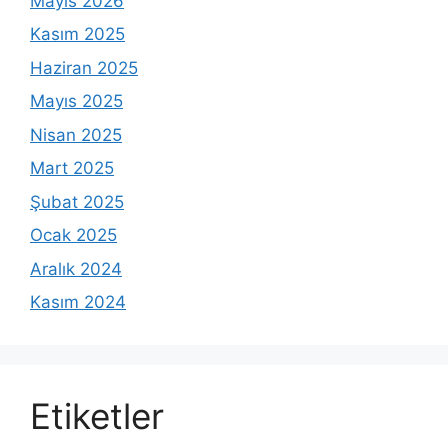
Mayıs 2026
Kasım 2025
Haziran 2025
Mayıs 2025
Nisan 2025
Mart 2025
Şubat 2025
Ocak 2025
Aralık 2024
Kasım 2024
Etiketler