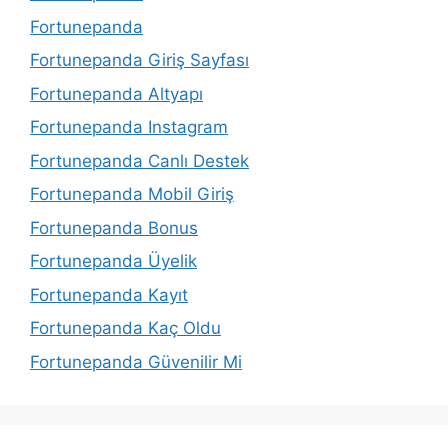
Fortunepanda
Fortunepanda Giriş Sayfası
Fortunepanda Altyapı
Fortunepanda Instagram
Fortunepanda Canlı Destek
Fortunepanda Mobil Giriş
Fortunepanda Bonus
Fortunepanda Üyelik
Fortunepanda Kayıt
Fortunepanda Kaç Oldu
Fortunepanda Güvenilir Mi