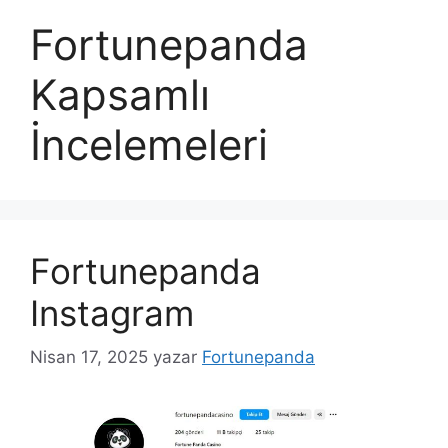
Fortunepanda
Kapsamlı
İncelemeleri
Fortunepanda
Instagram
Nisan 17, 2025
yazar
Fortunepanda