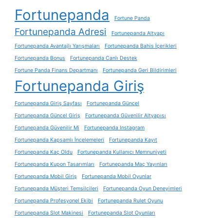
Fortunepanda
Fortune Panda
Fortunepanda Adresi
Fortunepanda Altyapı
Fortunepanda Avantajlı Yarışmaları
Fortunepanda Bahis İçerikleri
Fortunepanda Bonus
Fortunepanda Canlı Destek
Fortune Panda Finans Departmanı
Fortunepanda Geri Bildirimleri
Fortunepanda Giriş
Fortunepanda Giriş Sayfası
Fortunepanda Güncel
Fortunepanda Güncel Giriş
Fortunepanda Güvenilir Altyapısı
Fortunepanda Güvenilir Mi
Fortunepanda Instagram
Fortunepanda Kapsamlı İncelemeleri
Fortunepanda Kayıt
Fortunepanda Kaç Oldu
Fortunepanda Kullanıcı Memnuniyeti
Fortunepanda Kupon Tasarımları
Fortunepanda Maç Yayınları
Fortunepanda Mobil Giriş
Fortunepanda Mobil Oyunlar
Fortunepanda Müşteri Temsilcileri
Fortunepanda Oyun Deneyimleri
Fortunepanda Profesyonel Ekibi
Fortunepanda Rulet Oyunu
Fortunepanda Slot Makinesi
Fortunepanda Slot Oyunları