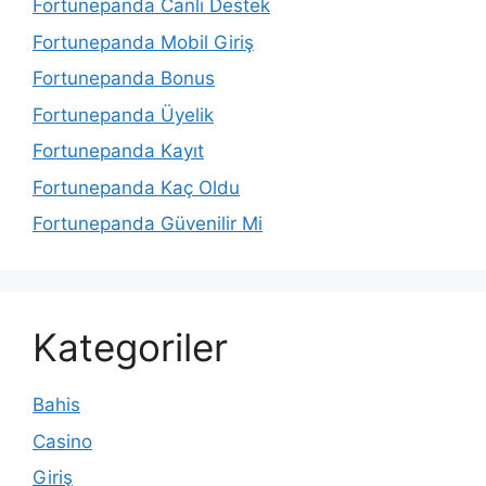
Fortunepanda Canlı Destek
Fortunepanda Mobil Giriş
Fortunepanda Bonus
Fortunepanda Üyelik
Fortunepanda Kayıt
Fortunepanda Kaç Oldu
Fortunepanda Güvenilir Mi
Kategoriler
Bahis
Casino
Giriş