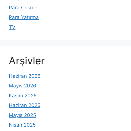
Para Çekme
Para Yatırma
TV
Arşivler
Haziran 2026
Mayıs 2026
Kasım 2025
Haziran 2025
Mayıs 2025
Nisan 2025