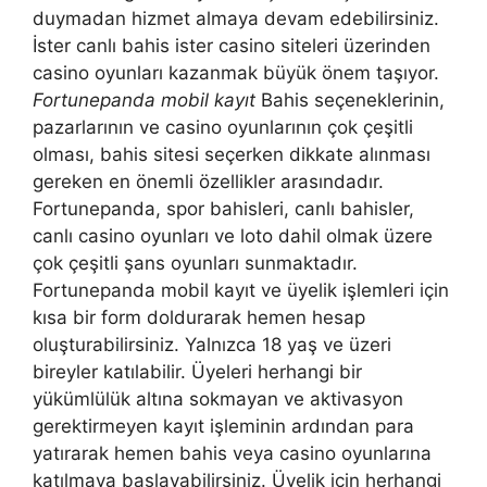
duymadan hizmet almaya devam edebilirsiniz.
İster canlı bahis ister casino siteleri üzerinden
casino oyunları kazanmak büyük önem taşıyor.
Fortunepanda mobil kayıt
Bahis seçeneklerinin,
pazarlarının ve casino oyunlarının çok çeşitli
olması, bahis sitesi seçerken dikkate alınması
gereken en önemli özellikler arasındadır.
Fortunepanda, spor bahisleri, canlı bahisler,
canlı casino oyunları ve loto dahil olmak üzere
çok çeşitli şans oyunları sunmaktadır.
Fortunepanda mobil kayıt ve üyelik işlemleri için
kısa bir form doldurarak hemen hesap
oluşturabilirsiniz. Yalnızca 18 yaş ve üzeri
bireyler katılabilir. Üyeleri herhangi bir
yükümlülük altına sokmayan ve aktivasyon
gerektirmeyen kayıt işleminin ardından para
yatırarak hemen bahis veya casino oyunlarına
katılmaya başlayabilirsiniz. Üyelik için herhangi