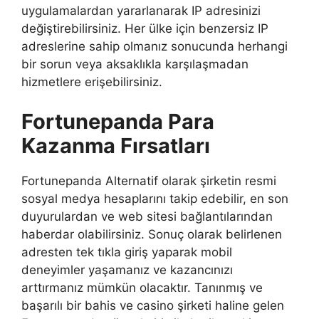
uygulamalardan yararlanarak IP adresinizi
değiştirebilirsiniz. Her ülke için benzersiz IP
adreslerine sahip olmanız sonucunda herhangi
bir sorun veya aksaklıkla karşılaşmadan
hizmetlere erişebilirsiniz.
Fortunepanda Para
Kazanma Fırsatları
Fortunepanda Alternatif olarak şirketin resmi
sosyal medya hesaplarını takip edebilir, en son
duyurulardan ve web sitesi bağlantılarından
haberdar olabilirsiniz. Sonuç olarak belirlenen
adresten tek tıkla giriş yaparak mobil
deneyimler yaşamanız ve kazancınızı
arttırmanız mümkün olacaktır. Tanınmış ve
başarılı bir bahis ve casino şirketi haline gelen