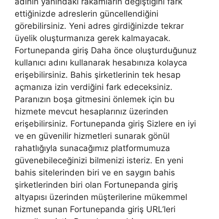
adının yanındaki rakamların değiştiğini fark
ettiğinizde adreslerin güncellendiğini
görebilirsiniz. Yeni adres girdiğinizde tekrar
üyelik oluşturmanıza gerek kalmayacak.
Fortunepanda giriş Daha önce oluşturduğunuz
kullanıcı adını kullanarak hesabınıza kolayca
erişebilirsiniz. Bahis şirketlerinin tek hesap
açmanıza izin verdiğini fark edeceksiniz.
Paranızın boşa gitmesini önlemek için bu
hizmete mevcut hesaplarınız üzerinden
erişebilirsiniz. Fortunepanda giriş Sizlere en iyi
ve en güvenilir hizmetleri sunarak gönül
rahatlığıyla sunacağımız platformumuza
güvenebileceğinizi bilmenizi isteriz. En yeni
bahis sitelerinden biri ve en saygın bahis
şirketlerinden biri olan Fortunepanda giriş
altyapısı üzerinden müşterilerine mükemmel
hizmet sunan Fortunepanda giriş URL’leri