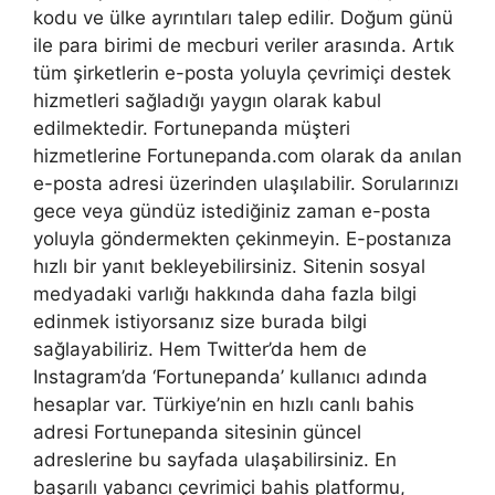
kodu ve ülke ayrıntıları talep edilir. Doğum günü
ile para birimi de mecburi veriler arasında. Artık
tüm şirketlerin e-posta yoluyla çevrimiçi destek
hizmetleri sağladığı yaygın olarak kabul
edilmektedir. Fortunepanda müşteri
hizmetlerine Fortunepanda.com olarak da anılan
e-posta adresi üzerinden ulaşılabilir. Sorularınızı
gece veya gündüz istediğiniz zaman e-posta
yoluyla göndermekten çekinmeyin. E-postanıza
hızlı bir yanıt bekleyebilirsiniz. Sitenin sosyal
medyadaki varlığı hakkında daha fazla bilgi
edinmek istiyorsanız size burada bilgi
sağlayabiliriz. Hem Twitter’da hem de
Instagram’da ‘Fortunepanda’ kullanıcı adında
hesaplar var. Türkiye’nin en hızlı canlı bahis
adresi Fortunepanda sitesinin güncel
adreslerine bu sayfada ulaşabilirsiniz. En
başarılı yabancı çevrimiçi bahis platformu,