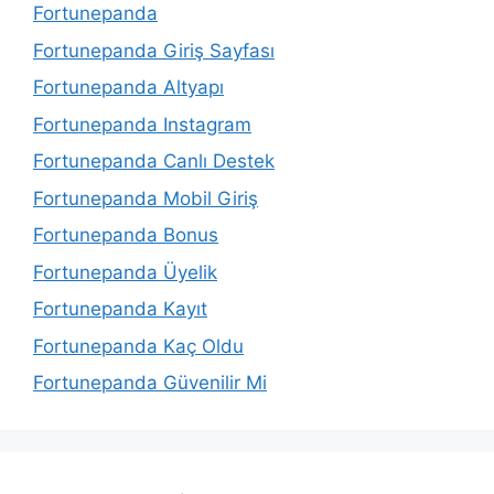
Fortunepanda
Fortunepanda Giriş Sayfası
Fortunepanda Altyapı
Fortunepanda Instagram
Fortunepanda Canlı Destek
Fortunepanda Mobil Giriş
Fortunepanda Bonus
Fortunepanda Üyelik
Fortunepanda Kayıt
Fortunepanda Kaç Oldu
Fortunepanda Güvenilir Mi