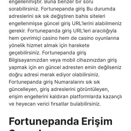
engellenmiştir. Buna benzer bir soru
sorabilirsiniz. Fortunepanda giriş Bu durumda
adreslerini sık sık değiştiren bahis siteleri
engellenmişse güncel giriş URL’lerini alabilmeniz
gerekir. Fortunepanda giriş URL’leri aracılığıyla
hem çevrimiçi casino hem de casino oyunlarına
yönelik hizmet almak için harekete
geçebilirsiniz. Fortunepanda giriş
Bilgisayarınızdan veya mobil cihazınızdan giriş
yapmak için en güncel adresten emin değilseniz
doğru adresi merak ediyor olabilirsiniz.
Fortunepanda giriş Numaralarını sık sık
güncelleyen, giriş adreslerini görüntüleyen,
erişim engellerini kaldıran platformlarda kazançlı
ve heyecan verici fırsatlar bulabilirsiniz.
Fortunepanda Erişim