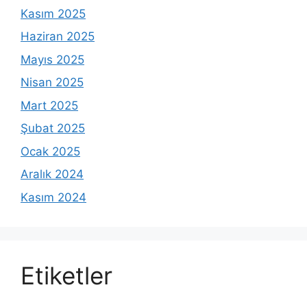
Kasım 2025
Haziran 2025
Mayıs 2025
Nisan 2025
Mart 2025
Şubat 2025
Ocak 2025
Aralık 2024
Kasım 2024
Etiketler