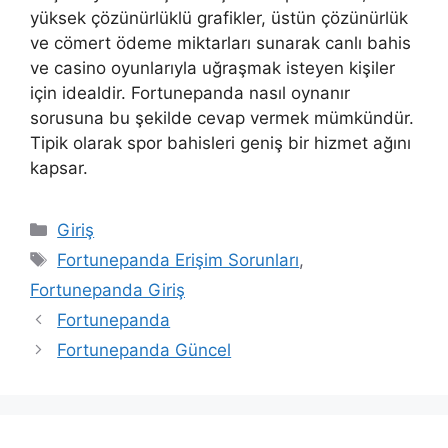
yüksek çözünürlüklü grafikler, üstün çözünürlük
ve cömert ödeme miktarları sunarak canlı bahis
ve casino oyunlarıyla uğraşmak isteyen kişiler
için idealdir. Fortunepanda nasıl oynanır
sorusuna bu şekilde cevap vermek mümkündür.
Tipik olarak spor bahisleri geniş bir hizmet ağını
kapsar.
Kategoriler
Giriş
Etiketler
Fortunepanda Erişim Sorunları
,
Fortunepanda Giriş
Fortunepanda
Fortunepanda Güncel