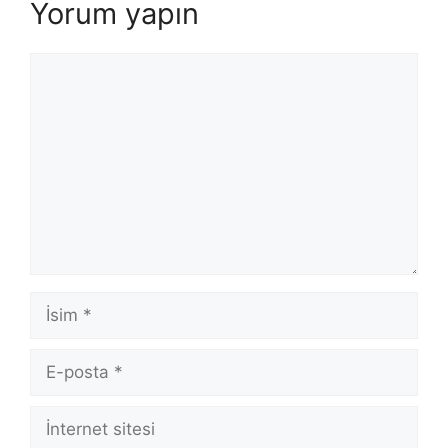
Yorum yapın
Yorum
İsim
E-
posta
İnternet
sitesi