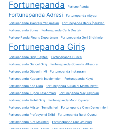
Fortunepanda
Fortune Panda
Fortunepanda Adresi
Fortunepanda Altyapı
Fortunepanda Avantajlı Yarışmaları
Fortunepanda Bahis İçerikleri
Fortunepanda Bonus
Fortunepanda Canlı Destek
Fortune Panda Finans Departmanı
Fortunepanda Geri Bildirimleri
Fortunepanda Giriş
Fortunepanda Giriş Sayfası
Fortunepanda Güncel
Fortunepanda Güncel Giriş
Fortunepanda Güvenilir Altyapısı
Fortunepanda Güvenilir Mi
Fortunepanda Instagram
Fortunepanda Kapsamlı İncelemeleri
Fortunepanda Kayıt
Fortunepanda Kaç Oldu
Fortunepanda Kullanıcı Memnuniyeti
Fortunepanda Kupon Tasarımları
Fortunepanda Maç Yayınları
Fortunepanda Mobil Giriş
Fortunepanda Mobil Oyunlar
Fortunepanda Müşteri Temsilcileri
Fortunepanda Oyun Deneyimleri
Fortunepanda Profesyonel Ekibi
Fortunepanda Rulet Oyunu
Fortunepanda Slot Makinesi
Fortunepanda Slot Oyunları