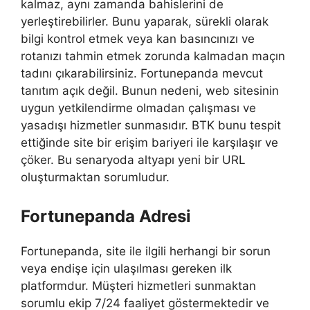
kalmaz, aynı zamanda bahislerini de
yerleştirebilirler. Bunu yaparak, sürekli olarak
bilgi kontrol etmek veya kan basıncınızı ve
rotanızı tahmin etmek zorunda kalmadan maçın
tadını çıkarabilirsiniz. Fortunepanda mevcut
tanıtım açık değil. Bunun nedeni, web sitesinin
uygun yetkilendirme olmadan çalışması ve
yasadışı hizmetler sunmasıdır. BTK bunu tespit
ettiğinde site bir erişim bariyeri ile karşılaşır ve
çöker. Bu senaryoda altyapı yeni bir URL
oluşturmaktan sorumludur.
Fortunepanda Adresi
Fortunepanda, site ile ilgili herhangi bir sorun
veya endişe için ulaşılması gereken ilk
platformdur. Müşteri hizmetleri sunmaktan
sorumlu ekip 7/24 faaliyet göstermektedir ve