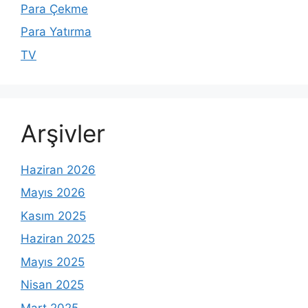
Para Çekme
Para Yatırma
TV
Arşivler
Haziran 2026
Mayıs 2026
Kasım 2025
Haziran 2025
Mayıs 2025
Nisan 2025
Mart 2025