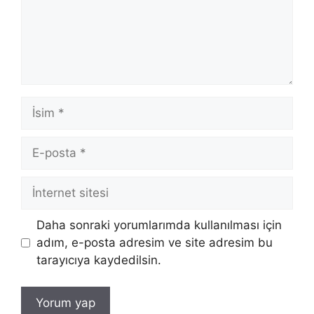
İsim
E-
posta
İnternet
sitesi
Daha sonraki yorumlarımda kullanılması için
adım, e-posta adresim ve site adresim bu
tarayıcıya kaydedilsin.