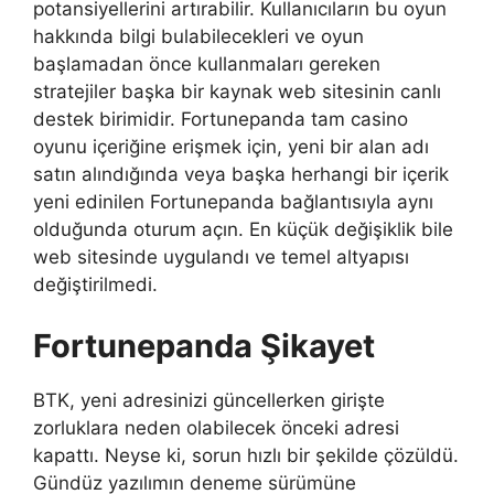
potansiyellerini artırabilir. Kullanıcıların bu oyun
hakkında bilgi bulabilecekleri ve oyun
başlamadan önce kullanmaları gereken
stratejiler başka bir kaynak web sitesinin canlı
destek birimidir. Fortunepanda tam casino
oyunu içeriğine erişmek için, yeni bir alan adı
satın alındığında veya başka herhangi bir içerik
yeni edinilen Fortunepanda bağlantısıyla aynı
olduğunda oturum açın. En küçük değişiklik bile
web sitesinde uygulandı ve temel altyapısı
değiştirilmedi.
Fortunepanda Şikayet
BTK, yeni adresinizi güncellerken girişte
zorluklara neden olabilecek önceki adresi
kapattı. Neyse ki, sorun hızlı bir şekilde çözüldü.
Gündüz yazılımın deneme sürümüne