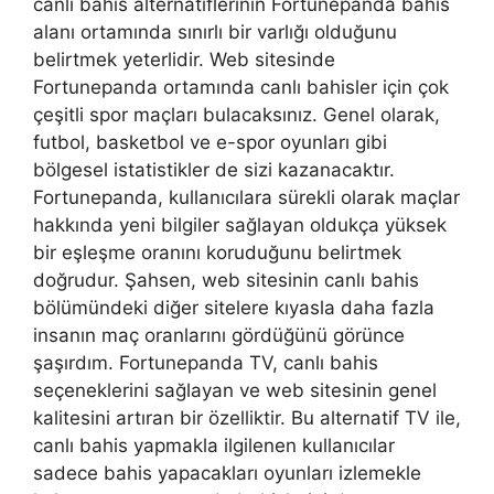
canlı bahis alternatiflerinin Fortunepanda bahis
alanı ortamında sınırlı bir varlığı olduğunu
belirtmek yeterlidir. Web sitesinde
Fortunepanda ortamında canlı bahisler için çok
çeşitli spor maçları bulacaksınız. Genel olarak,
futbol, ​​basketbol ve e-spor oyunları gibi
bölgesel istatistikler de sizi kazanacaktır.
Fortunepanda, kullanıcılara sürekli olarak maçlar
hakkında yeni bilgiler sağlayan oldukça yüksek
bir eşleşme oranını koruduğunu belirtmek
doğrudur. Şahsen, web sitesinin canlı bahis
bölümündeki diğer sitelere kıyasla daha fazla
insanın maç oranlarını gördüğünü görünce
şaşırdım. Fortunepanda TV, canlı bahis
seçeneklerini sağlayan ve web sitesinin genel
kalitesini artıran bir özelliktir. Bu alternatif TV ile,
canlı bahis yapmakla ilgilenen kullanıcılar
sadece bahis yapacakları oyunları izlemekle