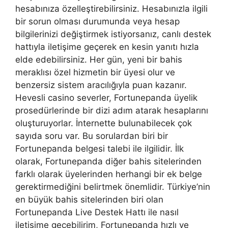
hesabınıza özelleştirebilirsiniz. Hesabınızla ilgili
bir sorun olması durumunda veya hesap
bilgilerinizi değiştirmek istiyorsanız, canlı destek
hattıyla iletişime geçerek en kesin yanıtı hızla
elde edebilirsiniz. Her gün, yeni bir bahis
meraklısı özel hizmetin bir üyesi olur ve
benzersiz sistem aracılığıyla puan kazanır.
Hevesli casino severler, Fortunepanda üyelik
prosedürlerinde bir dizi adım atarak hesaplarını
oluşturuyorlar. İnternette bulunabilecek çok
sayıda soru var. Bu sorulardan biri bir
Fortunepanda belgesi talebi ile ilgilidir. İlk
olarak, Fortunepanda diğer bahis sitelerinden
farklı olarak üyelerinden herhangi bir ek belge
gerektirmediğini belirtmek önemlidir. Türkiye’nin
en büyük bahis sitelerinden biri olan
Fortunepanda Live Destek Hattı ile nasıl
iletişime geçebilirim, Fortunepanda hızlı ve