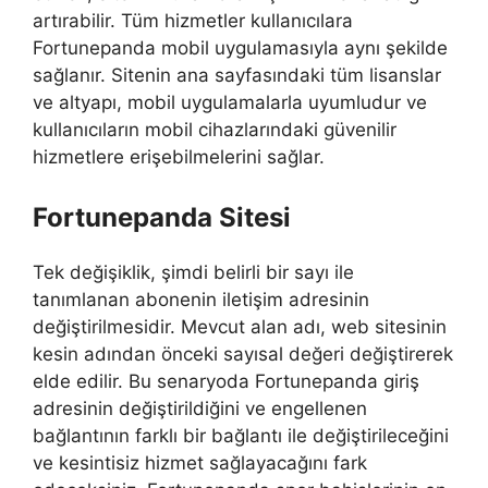
artırabilir. Tüm hizmetler kullanıcılara
Fortunepanda mobil uygulamasıyla aynı şekilde
sağlanır. Sitenin ana sayfasındaki tüm lisanslar
ve altyapı, mobil uygulamalarla uyumludur ve
kullanıcıların mobil cihazlarındaki güvenilir
hizmetlere erişebilmelerini sağlar.
Fortunepanda Sitesi
Tek değişiklik, şimdi belirli bir sayı ile
tanımlanan abonenin iletişim adresinin
değiştirilmesidir. Mevcut alan adı, web sitesinin
kesin adından önceki sayısal değeri değiştirerek
elde edilir. Bu senaryoda Fortunepanda giriş
adresinin değiştirildiğini ve engellenen
bağlantının farklı bir bağlantı ile değiştirileceğini
ve kesintisiz hizmet sağlayacağını fark