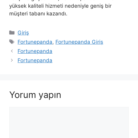
yüksek kaliteli hizmeti nedeniyle geniş bir
müşteri tabanı kazandı.
Kategoriler
Giriş
Etiketler
Fortunepanda
,
Fortunepanda Giriş
Fortunepanda
Fortunepanda
Yorum yapın
Yorum