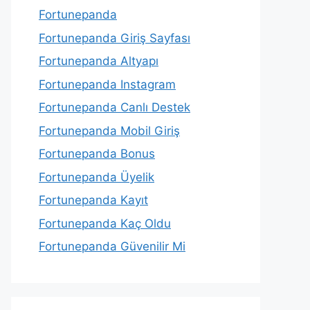
Fortunepanda
Fortunepanda Giriş Sayfası
Fortunepanda Altyapı
Fortunepanda Instagram
Fortunepanda Canlı Destek
Fortunepanda Mobil Giriş
Fortunepanda Bonus
Fortunepanda Üyelik
Fortunepanda Kayıt
Fortunepanda Kaç Oldu
Fortunepanda Güvenilir Mi