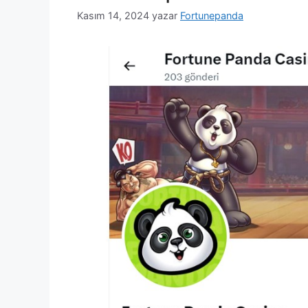
Kasım 14, 2024
yazar
Fortunepanda