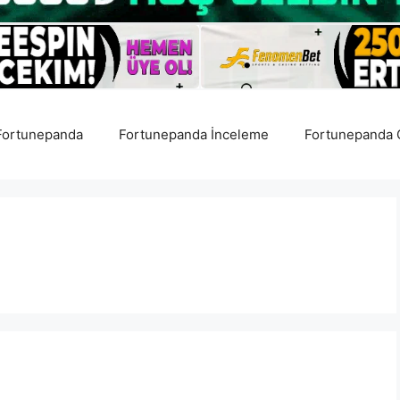
Fortunepanda
Fortunepanda İnceleme
Fortunepanda G