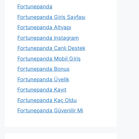
Fortunepanda
Fortunepanda Giriş Sayfası
Fortunepanda Altyapı
Fortunepanda Instagram
Fortunepanda Canlı Destek
Fortunepanda Mobil Giriş
Fortunepanda Bonus
Fortunepanda Üyelik
Fortunepanda Kayıt
Fortunepanda Kaç Oldu
Fortunepanda Güvenilir Mi