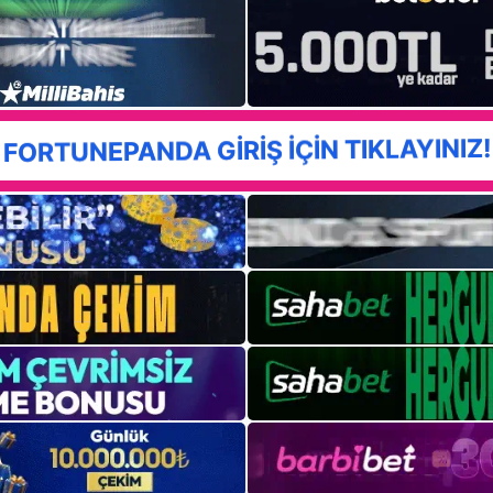
FORTUNEPANDA GİRİŞ İÇİN TIKLAYINIZ!