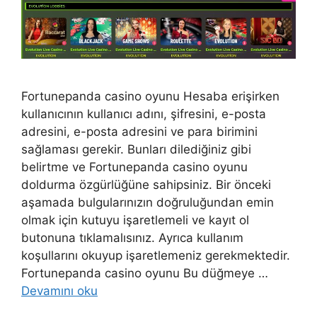
Fortunepanda casino oyunu Hesaba erişirken
kullanıcının kullanıcı adını, şifresini, e-posta
adresini, e-posta adresini ve para birimini
sağlaması gerekir. Bunları dilediğiniz gibi
belirtme ve Fortunepanda casino oyunu
doldurma özgürlüğüne sahipsiniz. Bir önceki
aşamada bulgularınızın doğruluğundan emin
olmak için kutuyu işaretlemeli ve kayıt ol
butonuna tıklamalısınız. Ayrıca kullanım
koşullarını okuyup işaretlemeniz gerekmektedir.
Fortunepanda casino oyunu Bu düğmeye …
Devamını oku