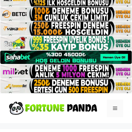
İçeriğe
atla
Menü