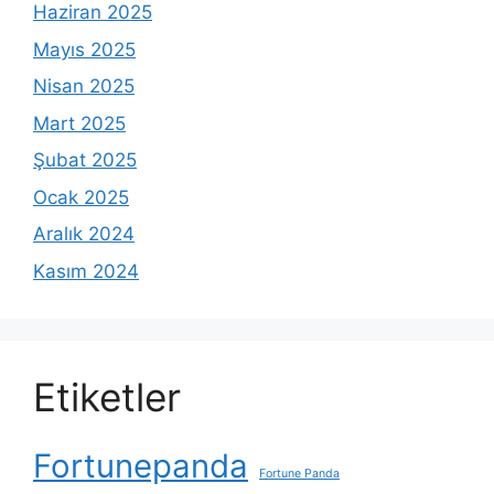
Haziran 2025
Mayıs 2025
Nisan 2025
Mart 2025
Şubat 2025
Ocak 2025
Aralık 2024
Kasım 2024
Etiketler
Fortunepanda
Fortune Panda