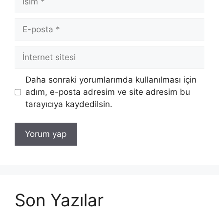
E-
posta
İnternet
sitesi
Daha sonraki yorumlarımda kullanılması için
adım, e-posta adresim ve site adresim bu
tarayıcıya kaydedilsin.
Son Yazılar