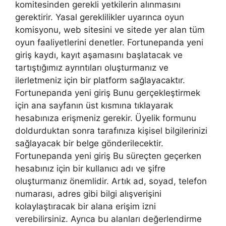
komitesinden gerekli yetkilerin alınmasını
gerektirir. Yasal gereklilikler uyarınca oyun
komisyonu, web sitesini ve sitede yer alan tüm
oyun faaliyetlerini denetler. Fortunepanda yeni
giriş kaydı, kayıt aşamasını başlatacak ve
tartıştığımız ayrıntıları oluşturmanız ve
ilerletmeniz için bir platform sağlayacaktır.
Fortunepanda yeni giriş Bunu gerçekleştirmek
için ana sayfanın üst kısmına tıklayarak
hesabınıza erişmeniz gerekir. Üyelik formunu
doldurduktan sonra tarafınıza kişisel bilgilerinizi
sağlayacak bir belge gönderilecektir.
Fortunepanda yeni giriş Bu süreçten geçerken
hesabınız için bir kullanıcı adı ve şifre
oluşturmanız önemlidir. Artık ad, soyad, telefon
numarası, adres gibi bilgi alışverişini
kolaylaştıracak bir alana erişim izni
verebilirsiniz. Ayrıca bu alanları değerlendirme