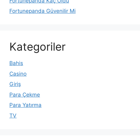
Fortunepanda Kaç Oldu
Fortunepanda Güvenilir Mi
Kategoriler
Bahis
Casino
Giriş
Para Çekme
Para Yatırma
TV