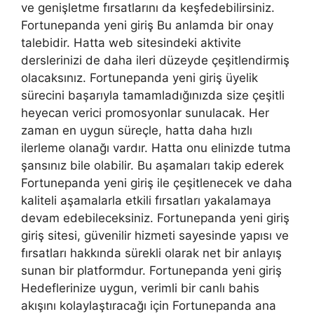
ve genişletme fırsatlarını da keşfedebilirsiniz.
Fortunepanda yeni giriş Bu anlamda bir onay
talebidir. Hatta web sitesindeki aktivite
derslerinizi de daha ileri düzeyde çeşitlendirmiş
olacaksınız. Fortunepanda yeni giriş üyelik
sürecini başarıyla tamamladığınızda size çeşitli
heyecan verici promosyonlar sunulacak. Her
zaman en uygun süreçle, hatta daha hızlı
ilerleme olanağı vardır. Hatta onu elinizde tutma
şansınız bile olabilir. Bu aşamaları takip ederek
Fortunepanda yeni giriş ile çeşitlenecek ve daha
kaliteli aşamalarla etkili fırsatları yakalamaya
devam edebileceksiniz. Fortunepanda yeni giriş
giriş sitesi, güvenilir hizmeti sayesinde yapısı ve
fırsatları hakkında sürekli olarak net bir anlayış
sunan bir platformdur. Fortunepanda yeni giriş
Hedeflerinize uygun, verimli bir canlı bahis
akışını kolaylaştıracağı için Fortunepanda ana