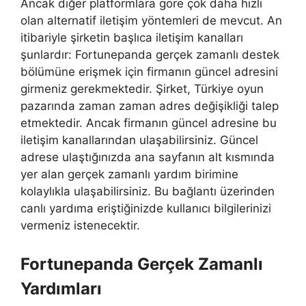
Ancak diğer platformlara göre çok daha hızlı
olan alternatif iletişim yöntemleri de mevcut. An
itibariyle şirketin başlıca iletişim kanalları
şunlardır: Fortunepanda gerçek zamanlı destek
bölümüne erişmek için firmanın güncel adresini
girmeniz gerekmektedir. Şirket, Türkiye oyun
pazarında zaman zaman adres değişikliği talep
etmektedir. Ancak firmanın güncel adresine bu
iletişim kanallarından ulaşabilirsiniz. Güncel
adrese ulaştığınızda ana sayfanın alt kısmında
yer alan gerçek zamanlı yardım birimine
kolaylıkla ulaşabilirsiniz. Bu bağlantı üzerinden
canlı yardıma eriştiğinizde kullanıcı bilgilerinizi
vermeniz istenecektir.
Fortunepanda Gerçek Zamanlı
Yardımları