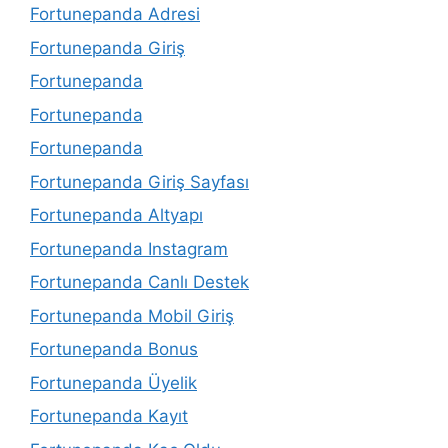
Fortunepanda Adresi
Fortunepanda Giriş
Fortunepanda
Fortunepanda
Fortunepanda
Fortunepanda Giriş Sayfası
Fortunepanda Altyapı
Fortunepanda Instagram
Fortunepanda Canlı Destek
Fortunepanda Mobil Giriş
Fortunepanda Bonus
Fortunepanda Üyelik
Fortunepanda Kayıt