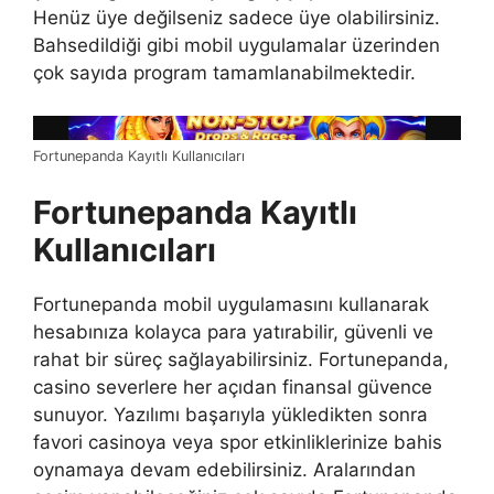
Henüz üye değilseniz sadece üye olabilirsiniz.
Bahsedildiği gibi mobil uygulamalar üzerinden
çok sayıda program tamamlanabilmektedir.
Fortunepanda Kayıtlı Kullanıcıları
Fortunepanda Kayıtlı
Kullanıcıları
Fortunepanda mobil uygulamasını kullanarak
hesabınıza kolayca para yatırabilir, güvenli ve
rahat bir süreç sağlayabilirsiniz. Fortunepanda,
casino severlere her açıdan finansal güvence
sunuyor. Yazılımı başarıyla yükledikten sonra
favori casinoya veya spor etkinliklerinize bahis
oynamaya devam edebilirsiniz. Aralarından