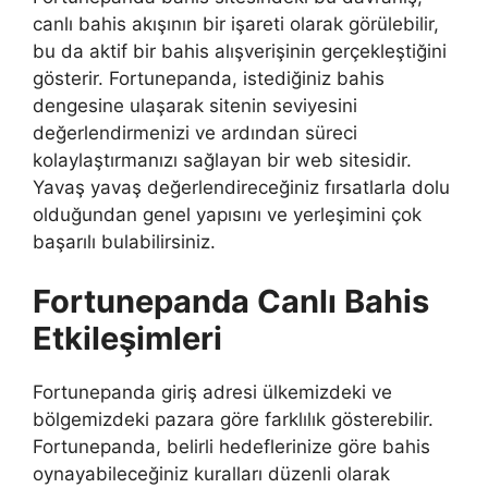
canlı bahis akışının bir işareti olarak görülebilir,
bu da aktif bir bahis alışverişinin gerçekleştiğini
gösterir. Fortunepanda, istediğiniz bahis
dengesine ulaşarak sitenin seviyesini
değerlendirmenizi ve ardından süreci
kolaylaştırmanızı sağlayan bir web sitesidir.
Yavaş yavaş değerlendireceğiniz fırsatlarla dolu
olduğundan genel yapısını ve yerleşimini çok
başarılı bulabilirsiniz.
Fortunepanda Canlı Bahis
Etkileşimleri
Fortunepanda giriş adresi ülkemizdeki ve
bölgemizdeki pazara göre farklılık gösterebilir.
Fortunepanda, belirli hedeflerinize göre bahis
oynayabileceğiniz kuralları düzenli olarak