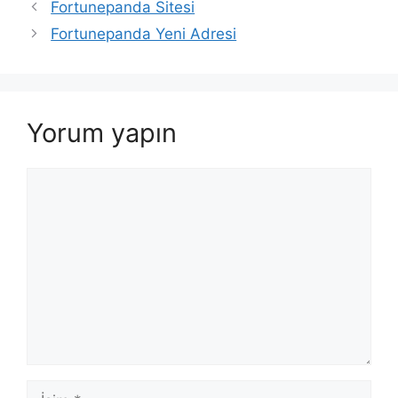
Fortunepanda Sitesi
Fortunepanda Yeni Adresi
Yorum yapın
Yorum
İsim